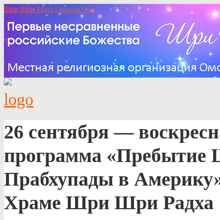
Шри Шри Радха Говинда Омск
26 сентября — воскресн
программа «Пребытие
Прабхупады в Америку»
Храме Шри Шри Радха