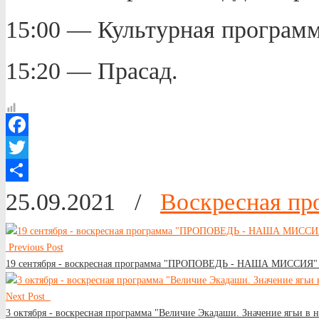
15:00 — Культурная программ
15:20 — Прасад.
Facebook
Twitter
Отправить
25.09.2021
/
Воскресная пр
Previous Post
19 сентября - воскресная программа "ПРОПОВЕДЬ - НАША МИССИЯ"
Next Post
3 октября - воскресная программа "Величие Экадаши. Значение ягьи 