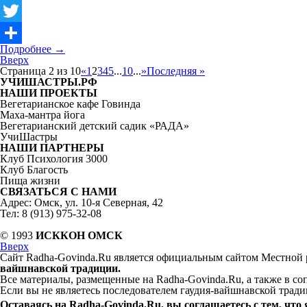
Facebook
Twitter
Подробнее
→
Отправить
Вверх
Страница 2 из 10
«
1
2
3
4
5
...
10
...
»
Последняя »
УЧИШАСТРЫ.РФ
НАШИ ПРОЕКТЫ
Вегетарианское кафе Говинда
Маха-мантра йога
Вегетарианский детский садик «РАДА»
УчиШастры
НАШИ ПАРТНЕРЫ
Клуб Психология 3000
Клуб Благость
Пища жизни
СВЯЗАТЬСЯ С НАМИ
Адрес: Омск, ул. 10-я Северная, 42
Тел: 8 (913) 975-32-08
© 1993
ИСККОН ОМСК
Вверх
Сайт Radha-Govinda.Ru является официальным сайтом Местной
вайшнавской традиции.
Все материалы, размещенные на Radha-Govinda.Ru, а также в с
Если вы не являетесь последователем гаудия-вайшнавской тради
Оставаясь на Radha-Govinda.Ru, вы соглашаетесь с тем, что