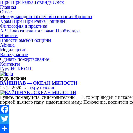
Шри Шри Радха Говинда Омск
Главная
О нас
Международное общество сознания Кришны
​Храм Шри Шри Радха-Говинды
Философия и практика
А.Ч. Бхактиведанта Свами Прабхупада
Новости
Новости омской общины
Афиша
Медиа архив
Ваше участие
Сделать пожертвование
Контакты
Гуру ИСККОН
гуру исккон
ВАЙШНАВ — ОКЕАН МИЛОСТИ
13.12.2020
/
гуру исккон
Будьте, пожалуйста, снисходительны — Это мир людей с искалеч
нормой пьяного папу, измотанной маму, Поколение, воспитанно
Facebook
Twitter