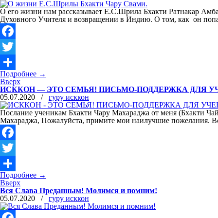
О его жизни нам рассказывает Е.С.Шрила Бхакти Ратнакар Амба
Духовного Учителя и возвращении в Индию. О том, как он поп
Facebook
Twitter
Подробнее
→
Отправить
Вверх
ИСККОН — ЭТО СЕМЬЯ! ПИСЬМО-ПОДДЕРЖКА ДЛЯ У
05.07.2020
/
гуру исккон
Послание ученикам Бхакти Чару Махараджа от меня (Бхакти Ча
Махараджа, Пожалуйста, примите мои наилучшие пожелания. Вся
Facebook
Twitter
Подробнее
→
Отправить
Вверх
Вся Слава Преданным! Молимся и помним!
05.07.2020
/
гуру исккон