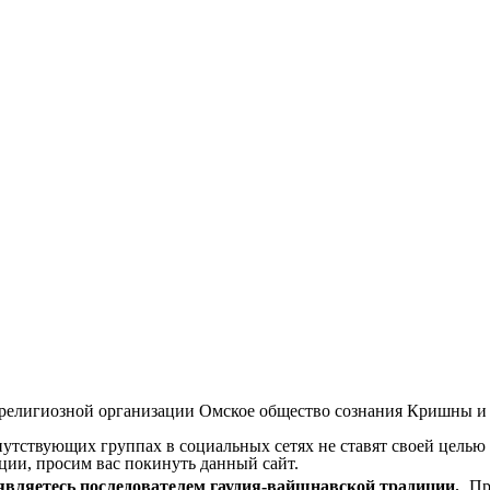
 религиозной организации Омское общество сознания Кришны и
опутствующих группах в социальных сетях не ставят своей цель
ции, просим вас покинуть данный сайт.
 являетесь последователем гаудия-вайшнавской традиции.
Пр