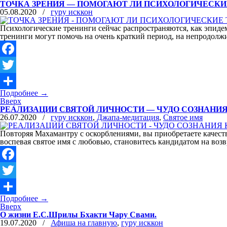
ТОЧКА ЗРЕНИЯ — ПОМОГАЮТ ЛИ ПСИХОЛОГИЧЕСКИ
05.08.2020
/
гуру исккон
Психологические тренинги сейчас распространяются, как эпиде
тренинги могут помочь на очень краткий период, на непродолж
Facebook
Twitter
Подробнее
→
Отправить
Вверх
РЕАЛИЗАЦИИ СВЯТОЙ ЛИЧНОСТИ — ЧУДО СОЗНАНИ
26.07.2020
/
гуру исккон
,
Джапа-медитация
,
Святое имя
Повторяя Махамантру с оскорблениями, вы приобретаете качеств
воспевая святое имя с любовью, становитесь кандидатом на воз
Facebook
Twitter
Подробнее
→
Отправить
Вверх
О жизни Е.С.Шрилы Бхакти Чару Свами.
19.07.2020
/
Афиша на главную
,
гуру исккон