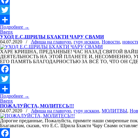
Facebook
Twitter
Подробнее
→
Отправить
Вверх
УХОД Е.С.ШРИЛЫ БХАКТИ ЧАРУ СВАМИ
04.07.2020
/
Афиша на главную
,
гуру исккон
,
Новости
,
новост
ХАРЕ КРИШНА, ПРЕДАННЫЕ! ЧАС НАЗАД СВЯТОЙ ВАЙ
ДЕЯТЕЛЬНОСТЬ НА ЭТОЙ ПЛАНЕТЕ И, НЕСОМНЕННО, 
ЕГО ПАМЯТЬ БЛАГОДАРНОСТЬЮ ЗА ВСЁ ТО, ЧТО ОН СДЕ
Facebook
Twitter
Подробнее
→
Отправить
Вверх
ПОЖАЛУЙСТА, МОЛИТЕСЬ!!!
04.07.2020
/
Афиша на главную
,
гуру исккон
,
МОЛИТВЫ
,
Нов
Дорогие преданные, Пожалуйста, примите наши смиренные покл
Бхагаватам, сказав, что Е.С. Шрила Бхакти Чару Свами оставл