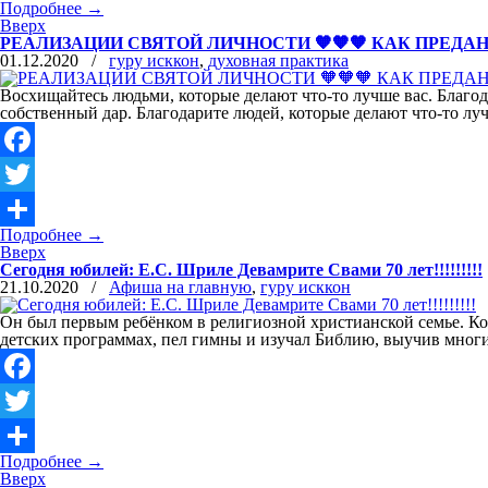
Подробнее
→
Отправить
Вверх
РЕАЛИЗАЦИИ СВЯТОЙ ЛИЧНОСТИ 🧡🧡🧡 КАК ПРЕД
01.12.2020
/
гуру исккон
,
духовная практика
Восхищайтесь людьми, которые делают что-то лучше вас. Благод
собственный дар. Благодарите людей, которые делают что-то луч
Facebook
Twitter
Подробнее
→
Отправить
Вверх
Сегодня юбилей: Е.С. Шриле Девамрите Свами 70 лет!!!!!!!!!
21.10.2020
/
Афиша на главную
,
гуру исккон
Он был первым ребёнком в религиозной христианской семье. Ко
детских программах, пел гимны и изучал Библию, выучив многие
Facebook
Twitter
Подробнее
→
Отправить
Вверх