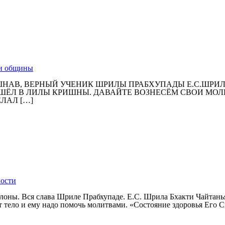
и общины
ШНАВ, ВЕРНЫЙ УЧЕНИК ШРИЛЫ ПРАБХУПАДЫ Е.С.ШРИ
УШЁЛ В ЛИЛЫ КРИШНЫ. ДАВАЙТЕ ВОЗНЕСЁМ СВОИ МО
ЛАЛ […]
ости
оны. Вся слава Шриле Прабхупаде. Е.С. Шрила Бхакти Чайтань
яет тело и ему надо помочь молитвами. «Состояние здоровья Ег