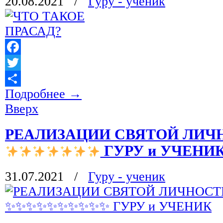
20.08.2021
/
Гуру - ученик
Facebook
Twitter
Подробнее
→
Отправить
Вверх
РЕАЛИЗАЦИИ СВЯТОЙ ЛИ
ГУРУ и УЧЕНИ
31.07.2021
/
Гуру - ученик