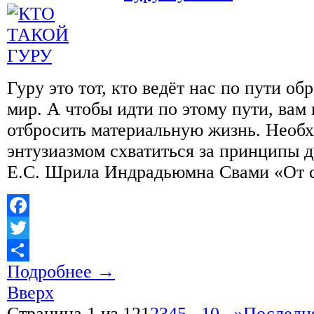
Гуру это тот, кто ведёт нас по пути об
мир. А чтобы идти по этому пути, вам
отбросить материальную жизнь. Необх
энтузиазмом схватиться за принципы 
Е.С. Шрила Индрадьюмна Свами «От с
Facebook
Twitter
Подробнее
→
Отправить
Вверх
Страница 1 из 12
1
2
3
4
5
...
10
...
»
Последн