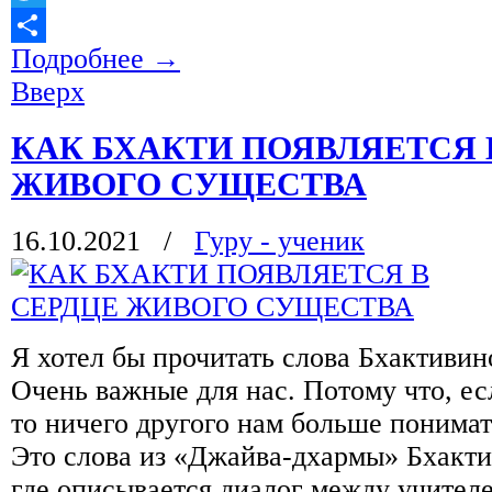
Twitter
Подробнее
→
Отправить
Вверх
КАК БХАКТИ ПОЯВЛЯЕТСЯ 
ЖИВОГО СУЩЕСТВА
16.10.2021
/
Гуру - ученик
Я хотел бы прочитать слова Бхактивин
Очень важные для нас. Потому что, е
то ничего другого нам больше понимат
Это слова из «Джайва-дхармы» Бхакти
где описывается диалог между учител