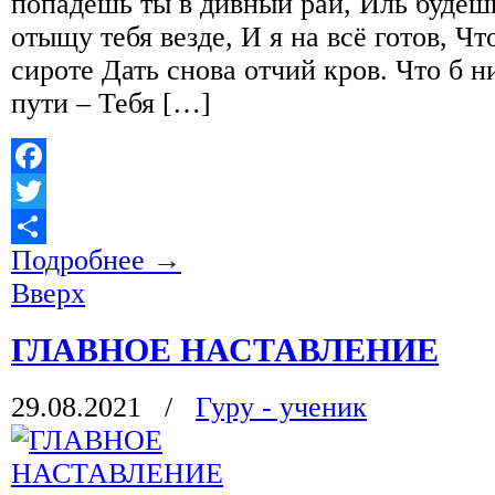
попадёшь ты в дивный рай, Иль будешь
отыщу тебя везде, И я на всё готов, 
сироте Дать снова отчий кров. Что б н
пути – Тебя […]
Facebook
Twitter
Подробнее
→
Отправить
Вверх
ГЛАВНОЕ НАСТАВЛЕНИЕ
29.08.2021
/
Гуру - ученик