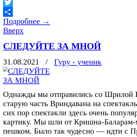
Facebook
Twitter
Подробнее
→
Отправить
Вверх
СЛЕДУЙТЕ ЗА МНОЙ
31.08.2021
/
Гуру - ученик
Однажды мы отправились со Шрилой 
старую часть Вриндавана на спектакль
сих пор спектакли здесь очень популя
картику. Мы шли от Кришна-Баларам-
пешком. Было так чудесно — идти с П