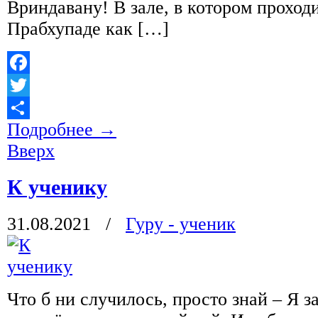
Вриндавану! В зале, в котором проход
Прабхупаде как […]
Facebook
Twitter
Подробнее
→
Отправить
Вверх
К ученику
31.08.2021
/
Гуру - ученик
Что б ни случилось, просто знай – Я з