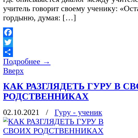
учитель говорит своему ученику: «Ост
гордыню, думая: […]
Facebook
Twitter
Подробнее
→
Отправить
Вверх
КАК РАЗГЛЯДЕТЬ ГУРУ В С
РОДСТВЕННИКАХ
02.10.2021
/
Гуру - ученик