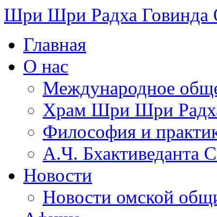
Шри Шри Радха Говинда
Главная
О нас
Международное обще
​Храм Шри Шри Радх
Философия и практи
А.Ч. Бхактиведанта 
Новости
Новости омской общ