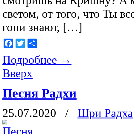
смотришь на Кришну? А м
светом, от того, что Ты в
гопи знают, […]
Facebook
Twitter
Отправить
Подробнее
→
Вверх
Песня Радхи
25.07.2020
/
Шри Радха