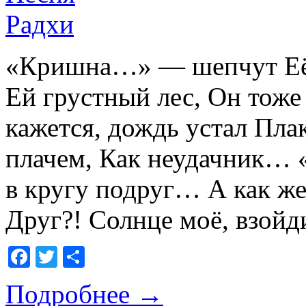
«Кришна…» — шепчут Её
Ей грустный лес, Он то
кажется, дождь устал Пла
плачем, Как неудачник… «Т
в кругу подруг… А как же
Друг?! Солнце моё, взойд
Facebook
Twitter
Отправить
Подробнее
→