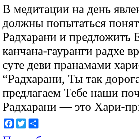
В медитации на день явл
должны попытаться понят
Радхарани и предложить 
канчана-гауранги радхе 
суте деви пранамами хар
“Радхарани, Ты так доро
предлагаем Тебе наши по
Радхарани — это Хари-пр
Facebook
Twitter
Отправить