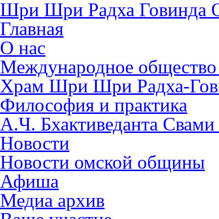
Шри Шри Радха Говинда 
Главная
О нас
Международное общество
​Храм Шри Шри Радха-Го
Философия и практика
А.Ч. Бхактиведанта Свами
Новости
Новости омской общины
Афиша
Медиа архив