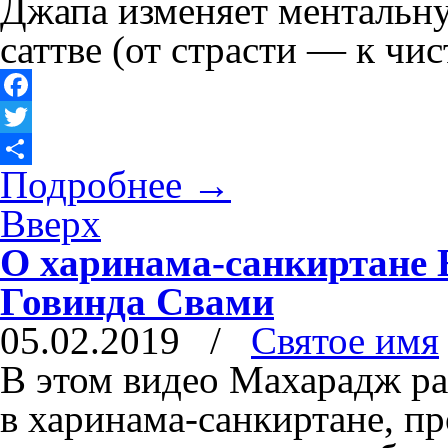
Джапа изменяет ментальну
саттве (от страсти — к чис
Facebook
Twitter
Подробнее
→
Отправить
Вверх
О харинама-санкиртане 
Говинда Свами
05.02.2019
/
Святое имя
В этом видео Махарадж ра
в харинама-санкиртане, пр