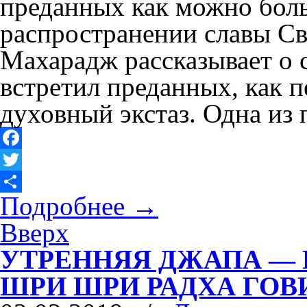
преданных как можно бол
распространении славы С
Махарадж рассказывает о 
встретил преданных, как 
духовный экстаз. Одна из
Facebook
Twitter
Подробнее
→
Отправить
Вверх
УТРЕННЯЯ ДЖАПА —
ШРИ ШРИ РАДХА ГО