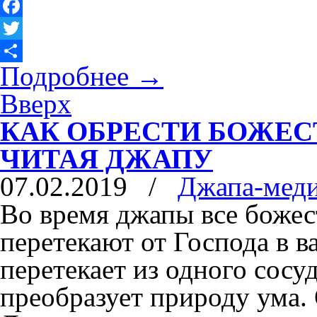
Facebook
Twitter
Подробнее
→
Отправить
Вверх
КАК ОБРЕСТИ БОЖЕС
ЧИТАЯ ДЖАПУ
07.02.2019
/
Джапа-мед
Во время джапы все божес
перетекают от Господа в в
перетекает из одного сосу
преобразует природу ума. 