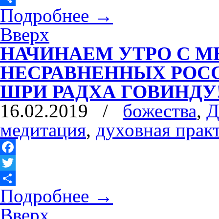
Подробнее
→
Отправить
Вверх
НАЧИНАЕМ УТРО С М
НЕСРАВНЕННЫХ РОС
ШРИ РАДХА ГОВИНДУ
16.02.2019
/
божества
,
Д
медитация
,
духовная прак
Facebook
Twitter
Подробнее
→
Отправить
Вверх