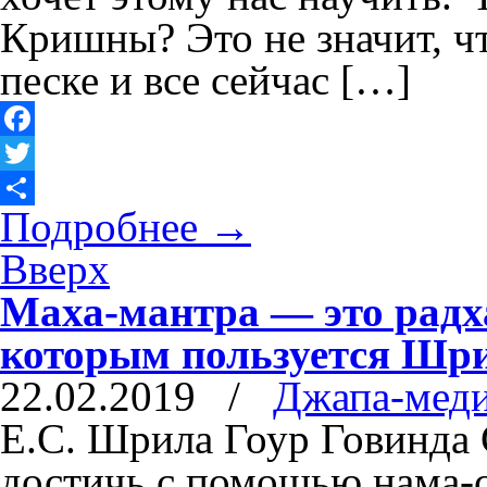
Кришны? Это не значит, чт
песке и все сейчас […]
Facebook
Twitter
Подробнее
→
Отправить
Вверх
Маха-мантра — это радха
которым пользуется Шри
22.02.2019
/
Джапа-мед
Е.С. Шрила Гоур Говинда 
достичь с помощью нама-с