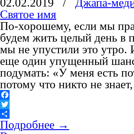
02.02.2019
/
Джапа-мед
Святое имя
По-хорошему, если мы пра
будем жить целый день в 
мы не упустили это утро.
еще один упущенный шанс
подумать: «У меня есть п
потому что никто не знает
Facebook
Twitter
Подробнее
→
Отправить