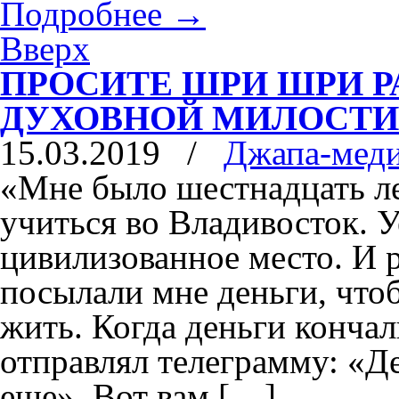
Подробнее
→
Отправить
Вверх
ПРОСИТЕ ШРИ ШРИ Р
ДУХОВНОЙ МИЛОСТИ
15.03.2019
/
Джапа-мед
«Мне было шестнадцать лет
учиться во Владивосток. У
цивилизованное место. И 
посылали мне деньги, чтоб
жить. Когда деньги кончал
отправлял телеграмму: «Д
еще». Вот вам […]