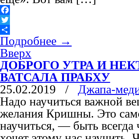
Facebook
Twitter
Подробнее
→
Отправить
Вверх
ДОБРОГО УТРА И НЕК
ВАТСАЛА ПРАБХУ
25.02.2019
/
Джапа-мед
Надо научиться важной ве
желания Кришны. Это само
научиться, — быть всегда 
хочет этому нас научить. 