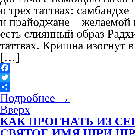
о трех таттвах: самбандхе
и прайоджане – желаемой ц
есть слиянный образ Радх
таттвах. Кришна изогнут 
[…]
Facebook
Twitter
Подробнее
→
Отправить
Вверх
КАК ПРОГНАТЬ ИЗ СЕ
СВЯТОЕ ИМЯ ШРИ ШР