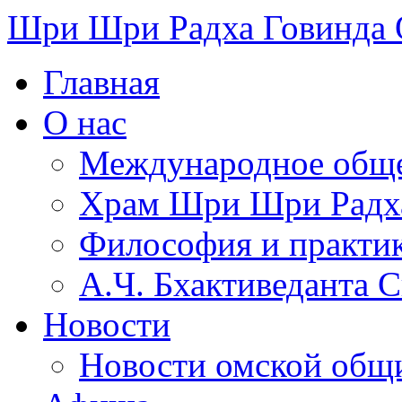
Шри Шри Радха Говинда
Главная
О нас
Международное обще
​Храм Шри Шри Радх
Философия и практи
А.Ч. Бхактиведанта 
Новости
Новости омской общ