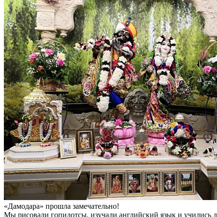
«Дамодара» прошла замечательно!
Мы рисовали гопидотсы, изучали английский язык и учились де