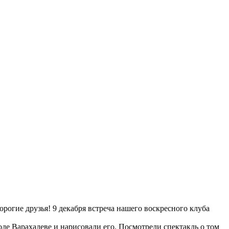
огие друзья! 9 декабря встреча нашего воскресного клуба
де Варахадеве и нарисовали его. Посмотрели спектакль о том