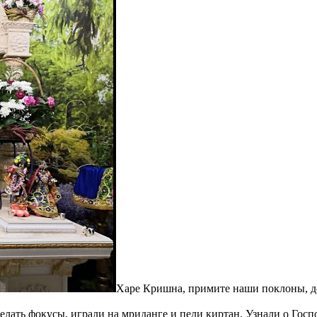
Харе Кришна, примите наши поклоны, дор
лать фокусы, играли на мриданге и пели киртан. Узнали о Госпо