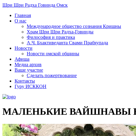
Шри Шри Радха Говинда Омск
Главная
О нас
Международное общество сознания Кришны
​Храм Шри Шри Радха-Говинды
Философия и практика
А.Ч. Бхактиведанта Свами Прабхупада
Новости
Новости омской общины
Афиша
Медиа архив
Ваше участие
Сделать пожертвование
Контакты
Гуру ИСККОН
МАЛЕНЬКИЕ ВАЙШНАВЫ В