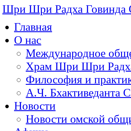
Шри Шри Радха Говинда
Главная
О нас
Международное обще
​Храм Шри Шри Радх
Философия и практи
А.Ч. Бхактиведанта 
Новости
Новости омской общ