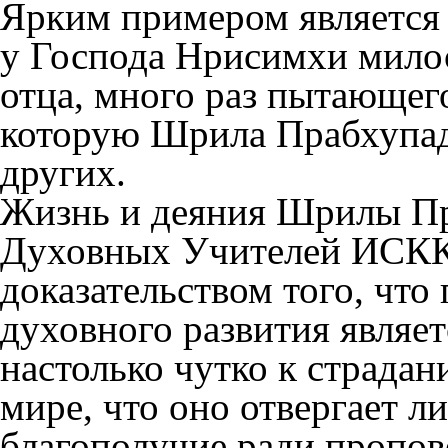
Ярким примером является
у Господа Нрисимхи милос
отца, много раз пытающего
которую Шрила Прабхупад
других.
Жизнь и деяния Шрилы Пр
Духовных Учителей ИСК
доказательством того, что
духовного развития являет
настолько чутко к страда
мире, что оно отвергает л
благополучие ради пропов