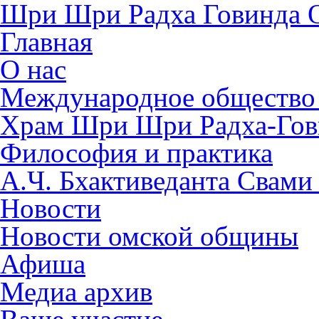
Шри Шри Радха Говинда 
Главная
О нас
Международное общество
​Храм Шри Шри Радха-Го
Философия и практика
А.Ч. Бхактиведанта Свами
Новости
Новости омской общины
Афиша
Медиа архив