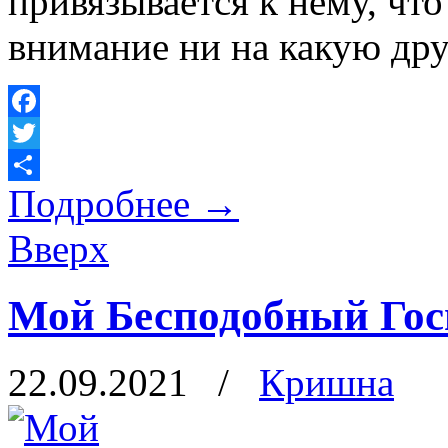
привязывается к нему, что
внимание ни на какую дру
Facebook
Twitter
Подробнее
→
Отправить
Вверх
Мой Бесподобный Гос
22.09.2021
/
Кришна