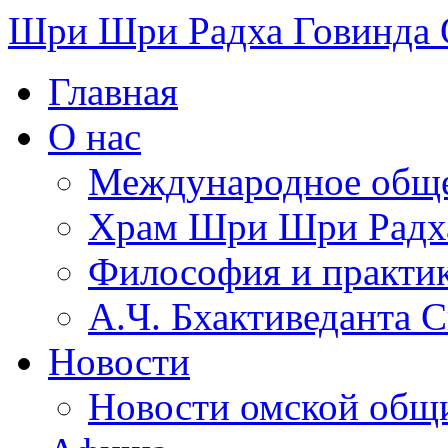
Шри Шри Радха Говинда
Главная
О нас
Международное обще
​Храм Шри Шри Радх
Философия и практи
А.Ч. Бхактиведанта 
Новости
Новости омской общ