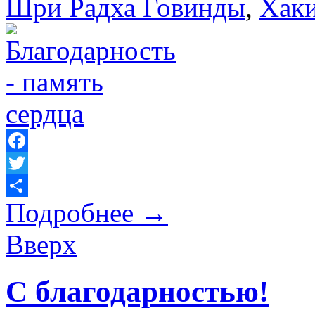
Шри Радха Говинды
,
Хак
Facebook
Twitter
Подробнее
→
Отправить
Вверх
С благодарностью!