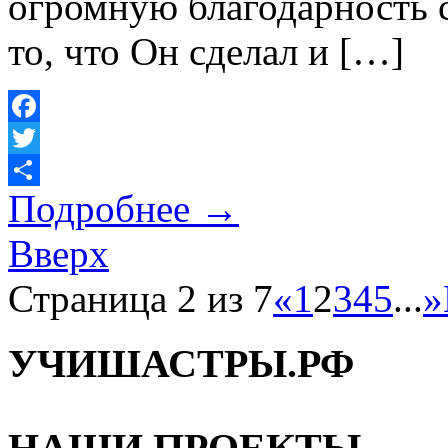
огромную благодарность 
то, что Он сделал и […]
Facebook
Twitter
Подробнее
→
Отправить
Вверх
Страница 2 из 7
«
1
2
3
4
5
...
»
УЧИШАСТРЫ.РФ
НАШИ ПРОЕКТЫ