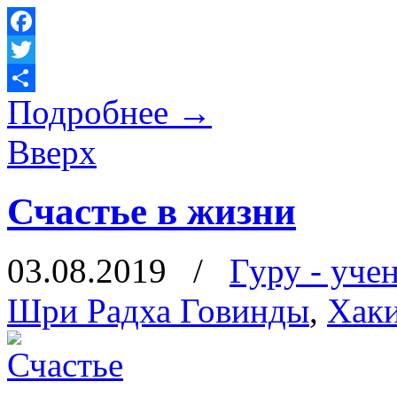
Facebook
Twitter
Подробнее
→
Отправить
Вверх
Счастье в жизни
03.08.2019
/
Гуру - уче
Шри Радха Говинды
,
Хак