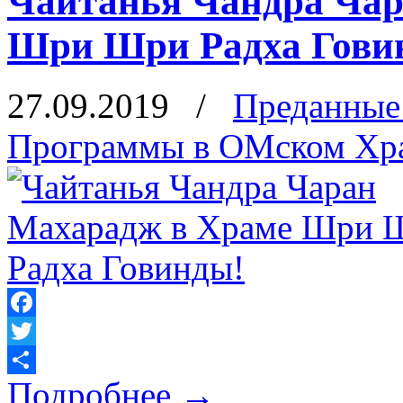
Чайтанья Чандра Чар
Шри Шри Радха Гови
27.09.2019
/
Преданные
Программы в ОМском Хр
Facebook
Twitter
Подробнее
→
Отправить