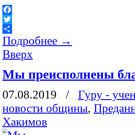
Facebook
Twitter
Подробнее
→
Отправить
Вверх
Мы преисполнены бла
07.08.2019
/
Гуру - уче
новости общины
,
Предан
Хакимов