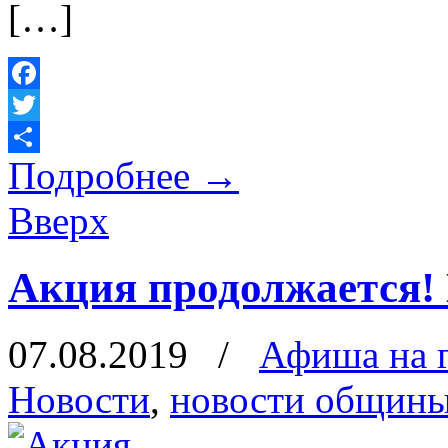
[…]
Facebook
Twitter
Подробнее
→
Отправить
Вверх
Акция продолжается!
07.08.2019
/
Афиша на 
Новости
,
новости общин