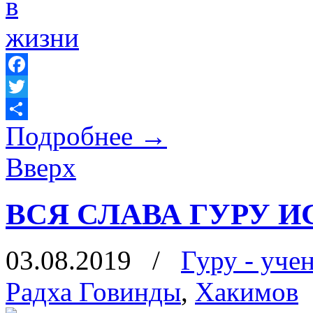
Facebook
Twitter
Подробнее
→
Отправить
Вверх
ВСЯ СЛАВА ГУРУ И
03.08.2019
/
Гуру - уче
Радха Говинды
,
Хакимов