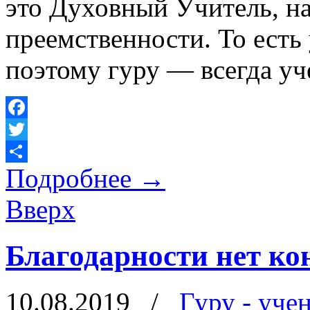
это Духовный Учитель, н
преемственности. То есть у
поэтому гуру — всегда уч
Facebook
Twitter
Подробнее
→
Отправить
Вверх
Благодарности нет ко
10.08.2019
/
Гуру - уче