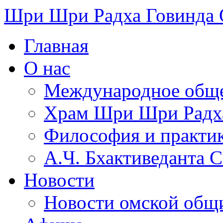
Шри Шри Радха Говинда
Главная
О нас
Международное обще
​Храм Шри Шри Радх
Философия и практи
А.Ч. Бхактиведанта 
Новости
Новости омской общ