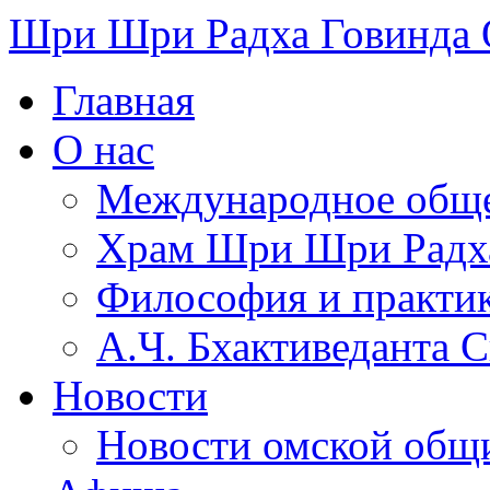
Шри Шри Радха Говинда
Главная
О нас
Международное обще
​Храм Шри Шри Радх
Философия и практи
А.Ч. Бхактиведанта 
Новости
Новости омской общ