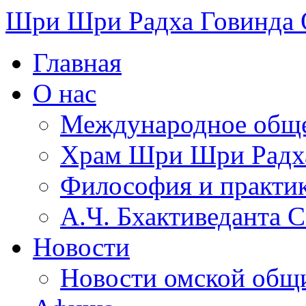
Шри Шри Радха Говинда
Главная
О нас
Международное обще
​Храм Шри Шри Радх
Философия и практи
А.Ч. Бхактиведанта 
Новости
Новости омской общ