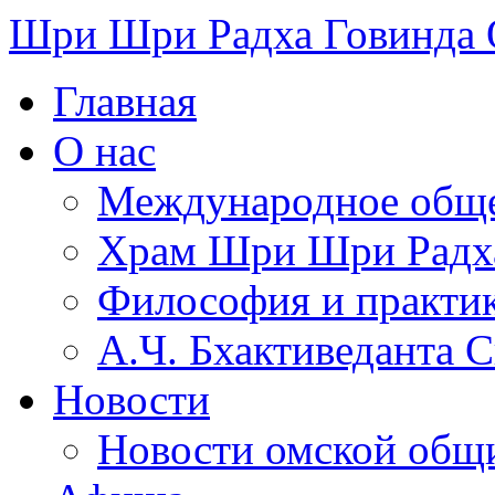
Шри Шри Радха Говинда
Главная
О нас
Международное обще
​Храм Шри Шри Радх
Философия и практи
А.Ч. Бхактиведанта 
Новости
Новости омской общ