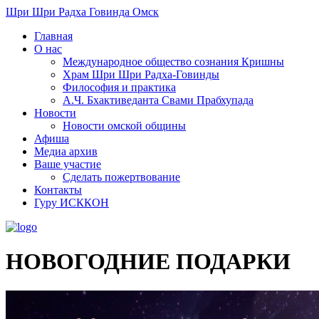
Шри Шри Радха Говинда Омск
Главная
О нас
Международное общество сознания Кришны
​Храм Шри Шри Радха-Говинды
Философия и практика
А.Ч. Бхактиведанта Свами Прабхупада
Новости
Новости омской общины
Афиша
Медиа архив
Ваше участие
Сделать пожертвование
Контакты
Гуру ИСККОН
НОВОГОДНИЕ ПОДАРКИ