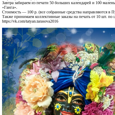
Завтра забираем из печати 50 больших календарей и 100 мален
«Ганга».
Стоимость — 100 р. (все собранные средства направляются в П
Также принимаем коллективные заказы на печать от 10 шт. по ц
https://vk.com/tatyan.tarasova2016