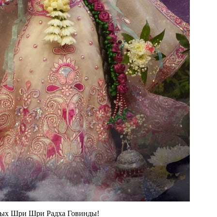
нных Шри Шри Радха Говинды!