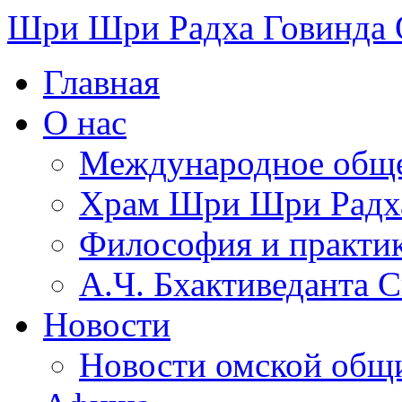
Шри Шри Радха Говинда
Главная
О нас
Международное обще
​Храм Шри Шри Радх
Философия и практи
А.Ч. Бхактиведанта 
Новости
Новости омской общ