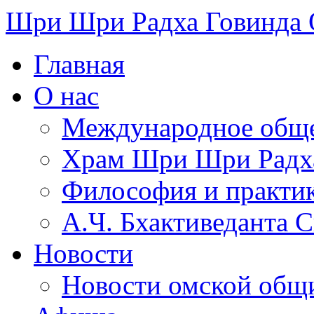
Шри Шри Радха Говинда
Главная
О нас
Международное обще
​Храм Шри Шри Радх
Философия и практи
А.Ч. Бхактиведанта 
Новости
Новости омской общ