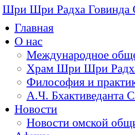
Шри Шри Радха Говинда
Главная
О нас
Международное обще
​Храм Шри Шри Радх
Философия и практи
А.Ч. Бхактиведанта 
Новости
Новости омской общ