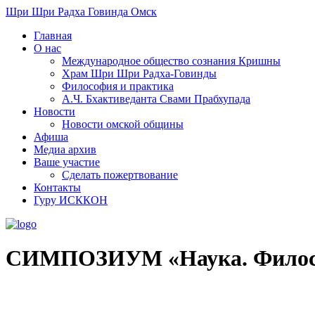
Шри Шри Радха Говинда Омск
Главная
О нас
Международное общество сознания Кришны
​Храм Шри Шри Радха-Говинды
Философия и практика
А.Ч. Бхактиведанта Свами Прабхупада
Новости
Новости омской общины
Афиша
Медиа архив
Ваше участие
Сделать пожертвование
Контакты
Гуру ИСККОН
СИМПОЗИУМ «Наука. Филосо