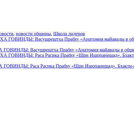
овости
,
новости общины
,
Школа лидеров
НДЫ: Васушрештха Прабху «Анатомия майавады в общест
НДЫ: Раса Расика Прабху «Шри Ишопанишад». Бхакти-ш