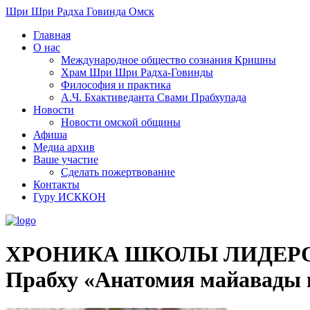
Шри Шри Радха Говинда Омск
Главная
О нас
Международное общество сознания Кришны
​Храм Шри Шри Радха-Говинды
Философия и практика
А.Ч. Бхактиведанта Свами Прабхупада
Новости
Новости омской общины
Афиша
Медиа архив
Ваше участие
Сделать пожертвование
Контакты
Гуру ИСККОН
ХРОНИКА ШКОЛЫ ЛИДЕРОВ
Прабху «Анатомия майавады в