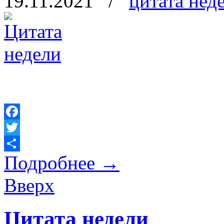
19.11.2021
/
цитата нед
Facebook
Twitter
Подробнее
→
Отправить
Вверх
Цитата недели