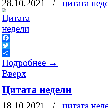
28.10.2021
/
цитата нед
Facebook
Twitter
Подробнее
→
Отправить
Вверх
Цитата недели
18.10.2021
/
цитата нед