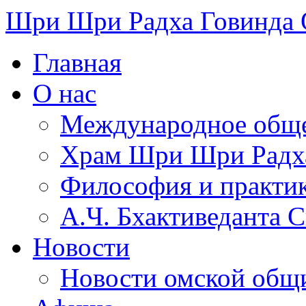
Шри Шри Радха Говинда
Главная
О нас
Международное обще
​Храм Шри Шри Радх
Философия и практи
А.Ч. Бхактиведанта 
Новости
Новости омской общ